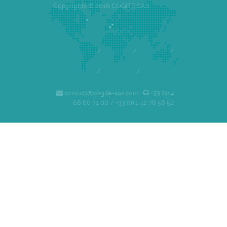
Copyrights © 2016 COGITE SAS
Inicio
/
Cogite
/
Equipo
/
Clientes
/
Empleo
/
Contacto
contact@cogite-sas.com ·
+33 (0) 4
68 60 71 00 / +33 (0) 1 42 78 58 52