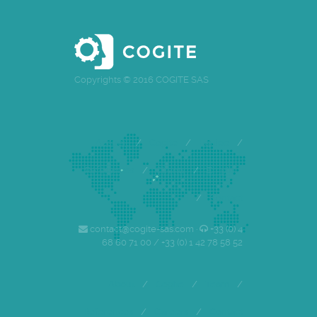
Copyrights © 2016 COGITE SAS
Accueil
/
Cogite
/
Equipe
/
Références
/
Clients
/
Emploi
/
Contact
contact@cogite-sas.com ·
+33 (0) 4
68 60 71 00 / +33 (0) 1 42 78 58 52
About
/
Cogite
/
Team
/
References
/
Careers
/
Contact