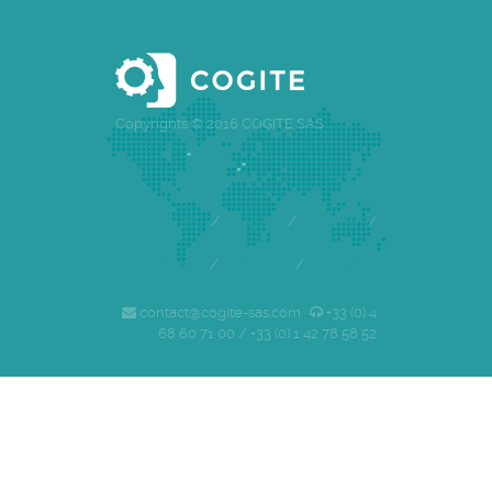
Copyrights © 2016 COGITE SAS
Inicio
/
Cogite
/
Equipo
/
Clientes
/
Empleo
/
Contacto
contact@cogite-sas.com ·
+33 (0) 4
68 60 71 00 / +33 (0) 1 42 78 58 52